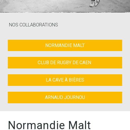
NOS COLLABORATIONS
NORMANDIE MALT
CLUB DE RUGBY DE CAEN ​
LA CAVE À BIÈRES​
ARNAUD JOURNOU​
Normandie Malt